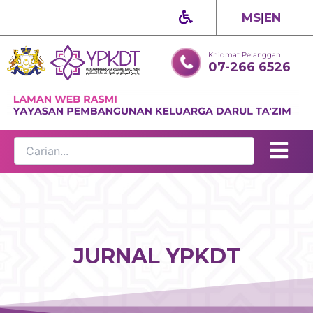
Skip
MS
|
EN
to
content
Khidmat Pelanggan
07-266 6526
JURNAL YPKDT