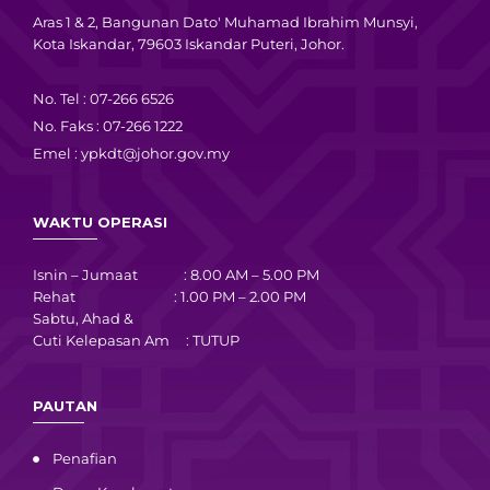
Aras 1 & 2, Bangunan Dato' Muhamad Ibrahim Munsyi,
Kota Iskandar, 79603 Iskandar Puteri, Johor.
No. Tel : 07-266 6526
No. Faks : 07-266 1222
Emel :
ypkdt@johor.gov.my
WAKTU OPERASI
Isnin – Jumaat : 8.00 AM – 5.00 PM
Rehat : 1.00 PM – 2.00 PM
Sabtu, Ahad &
Cuti Kelepasan Am : TUTUP
PAUTAN
Penafian