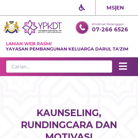
Skip
MS
|
EN
to
content
Khidmat Pelanggan
07-266 6526
KAUNSELING,
RUNDINGCARA DAN
MOTIVASI