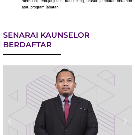
membuat temujanji sesi kaunseling,
urusan jemputan ceramah
atau program jabatan.
SENARAI KAUNSELOR
BERDAFTAR