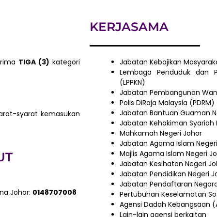
KERJASAMA
erima
TIGA (3)
kategori
Jabatan Kebajikan Masyaraka
Lembaga Penduduk dan P
(LPPKN)
Jabatan Pembangunan Wanit
Polis DiRaja Malaysia (PDRM)
Jabatan Bantuan Guaman Ne
yarat-syarat kemasukan
Jabatan Kehakiman Syariah 
Mahkamah Negeri Johor
Jabatan Agama Islam Negeri
Majlis Agama Islam Negeri J
UT
Jabatan Kesihatan Negeri Jo
Jabatan Pendidikan Negeri J
Jabatan Pendaftaran Negara
ona Johor:
0148707008
Pertubuhan Keselamatan Sos
Agensi Dadah Kebangsaan (
Lain-lain agensi berkaitan