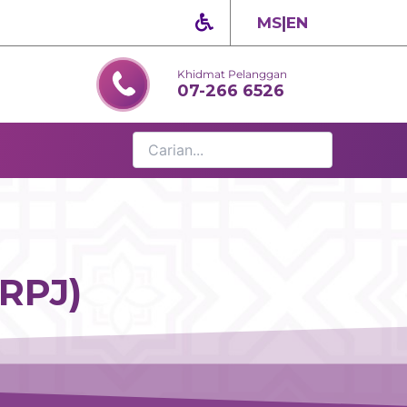
MS
|
EN
Khidmat Pelanggan
07-266 6526
RPJ)