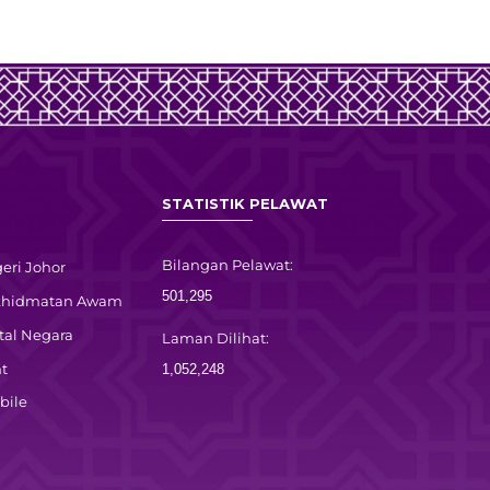
STATISTIK PELAWAT
Bilangan Pelawat:
eri Johor
501,295
rkhidmatan Awam
tal Negara
Laman Dilihat:
t
1,052,248
bile