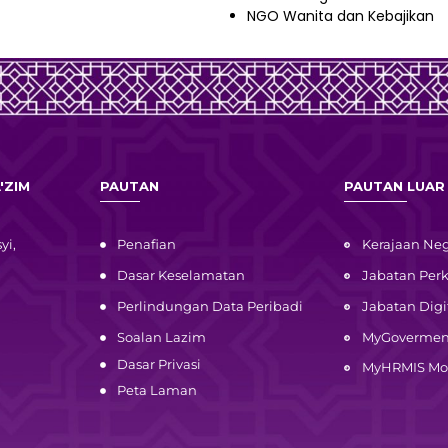
NGO Wanita dan Kebajikan
'ZIM
PAUTAN
PAUTAN LUAR
yi,
Penafian
Kerajaan Neg
Dasar Keselamatan
Jabatan Pe
Perlindungan Data Peribadi
Jabatan Digi
Soalan Lazim
MyGovermen
Dasar Privasi
MyHRMIS Mo
Peta Laman