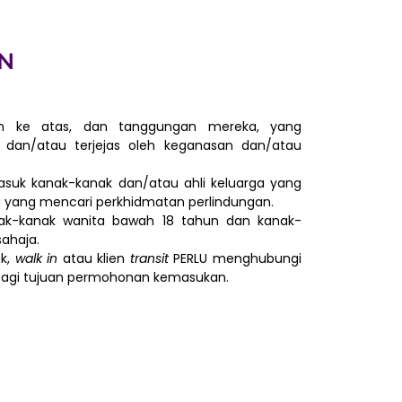
N
un ke atas, dan tanggungan mereka, yang
 dan/atau terjejas oleh keganasan dan/atau
uk kanak-kanak dan/atau ahli keluarga yang
 yang mencari perkhidmatan perlindungan.
ak-kanak wanita bawah 18 tahun dan kanak-
sahaja.
uk,
walk in
atau klien
transit
PERLU menghubungi
bagi tujuan permohonan kemasukan.