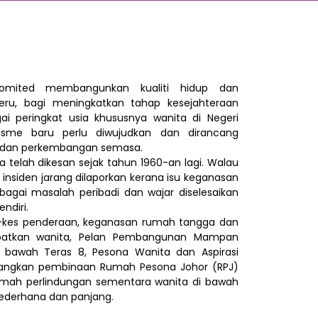
komited membangunkan kualiti hidup dan
eru, bagi meningkatkan tahap kesejahteraan
ai peringkat usia khususnya wanita di Negeri
sme baru perlu diwujudkan dan dirancang
 dan perkembangan semasa.
 telah dikesan sejak tahun 1960-an lagi. Walau
nsiden jarang dilaporkan kerana isu keganasan
agai masalah peribadi dan wajar diselesaikan
ndiri.
es-kes penderaan, keganasan rumah tangga dan
ibatkan wanita, Pelan Pembangunan Mampan
i bawah Teras 8, Pesona Wanita dan Aspirasi
dangkan pembinaan Rumah Pesona Johor (RPJ)
mah perlindungan sementara wanita di bawah
ederhana dan panjang.