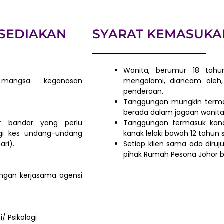
SEDIAKAN
SYARAT KEMASUKA
Wanita, berumur 18 tah
mangsa keganasan
mengalami, diancam oleh,
penderaan.
Tanggungan mungkin termas
berada dalam jagaan wanita
r bandar yang perlu
Tanggungan termasuk kan
gi kes undang-undang
kanak lelaki bawah 12 tahun 
ari).
Setiap klien sama ada diruj
pihak Rumah Pesona Johor 
ngan kerjasama agensi
/ Psikologi