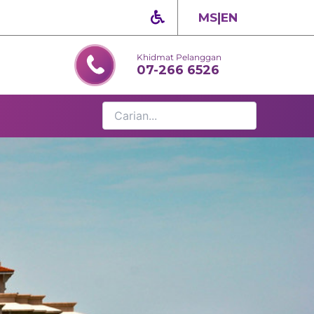
MS
|
EN
Khidmat Pelanggan
07-266 6526