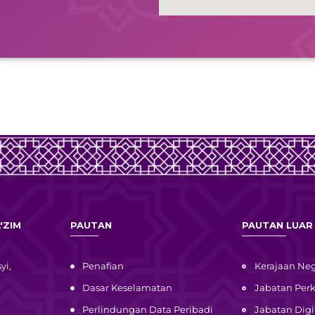
'ZIM
PAUTAN
PAUTAN LUAR
yi,
Penafian
Kerajaan Neg
Dasar Keselamatan
Jabatan Pe
Perlindungan Data Peribadi
Jabatan Digi