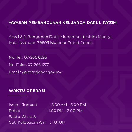
YAYASAN PEMBANGUNAN KELUARGA DARUL TA'ZIM
Aras 1 & 2, Bangunan Dato' Muhamad Ibrahim Munsyi,
Kota Iskandar, 79603 Iskandar Puteri, Johor.
No. Tel : 07-266 6526
No. Faks : 07-266 1222
Emel :
ypkdt@johor.gov.my
WAKTU OPERASI
Isnin – Jumaat : 8.00 AM – 5.00 PM
Rehat : 1.00 PM – 2.00 PM
Sabtu, Ahad &
Cuti Kelepasan Am : TUTUP