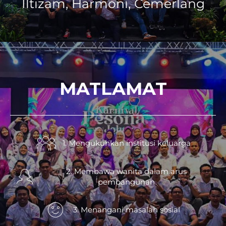
Iltizam, Harmoni, Cemerlang
MATLAMAT
1. Mengukuhkan institusi keluarga
2. Membawa wanita dalam arus
pembangunan
3. Menangani masalah sosial