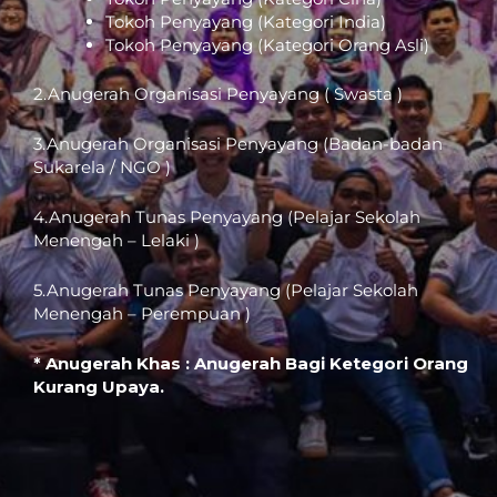
Tokoh Penyayang (Kategori India)
Tokoh Penyayang (Kategori Orang Asli)
2.Anugerah Organisasi Penyayang ( Swasta )
3.Anugerah Organisasi Penyayang (Badan-badan
Sukarela / NGO )
4.Anugerah Tunas Penyayang (Pelajar Sekolah
Menengah – Lelaki )
5.Anugerah Tunas Penyayang (Pelajar Sekolah
Menengah – Perempuan )
* Anugerah Khas : Anugerah Bagi Ketegori Orang
Kurang Upaya.