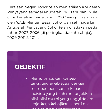
Kerajaan Negeri Johor telah menjadikan Anugerah
Penyayang sebagai anugerah Dwi Tahunan. Mula
diperkenalkan pada tahun 2002 yang dirasmikan
oleh Y.A.B Menteri Besar Johor dan sehingga kini
Anugerah Penyayang Johor telah di adakan pada
tahun 2002, 2006 (di peringkat daerah sahaja),
2009, 2011 & 2014.
OBJEKTIF
Mempromosikan konsep
tanggungjawab sosial dengan
memberi penekanan kepada
individu yang telah menunjukkan
nilai-nilai murni yang tinggi dalam
kerja-kerja kebajikan seperti nilai
kasih sayang, pengorbanan