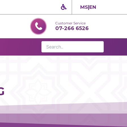
MS
|
EN
Customer Service
07-266 6526
G