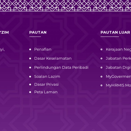
'ZIM
PAUTAN
PAUTAN LUAR
yi,
Penafian
Kerajaan Neg
Dasar Keselamatan
Jabatan Pe
Perlindungan Data Peribadi
Jabatan Digi
Soalan Lazim
MyGovermen
Dasar Privasi
MyHRMIS Mo
Peta Laman