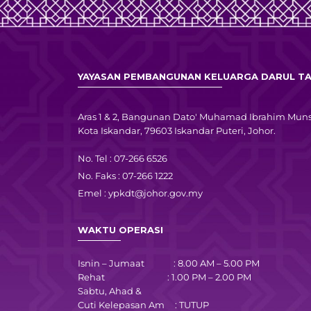
YAYASAN PEMBANGUNAN KELUARGA DARUL TA
Aras 1 & 2, Bangunan Dato' Muhamad Ibrahim Muns
Kota Iskandar, 79603 Iskandar Puteri, Johor.
No. Tel : 07-266 6526
No. Faks : 07-266 1222
Emel :
ypkdt@johor.gov.my
WAKTU OPERASI
Isnin – Jumaat : 8.00 AM – 5.00 PM
Rehat : 1.00 PM – 2.00 PM
Sabtu, Ahad &
Cuti Kelepasan Am : TUTUP