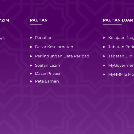
'ZIM
PAUTAN
PAUTAN LUAR
yi,
Penafian
Kerajaan Neg
Dasar Keselamatan
Jabatan Pe
Perlindungan Data Peribadi
Jabatan Digi
Soalan Lazim
MyGovermen
Dasar Privasi
MyHRMIS Mo
Peta Laman