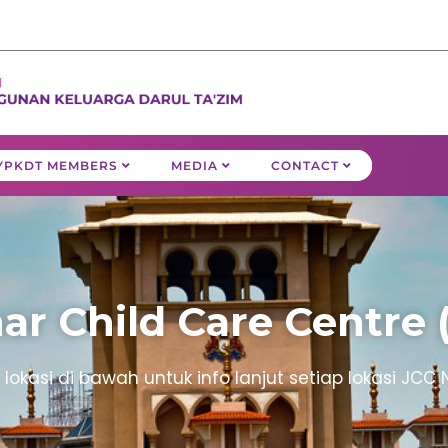
YPKDT MEMBERS
MEDIA
CONTACT
ar Child Care Centre 
on lokasi di bawah untuk info lanjut setiap lokasi JCC 