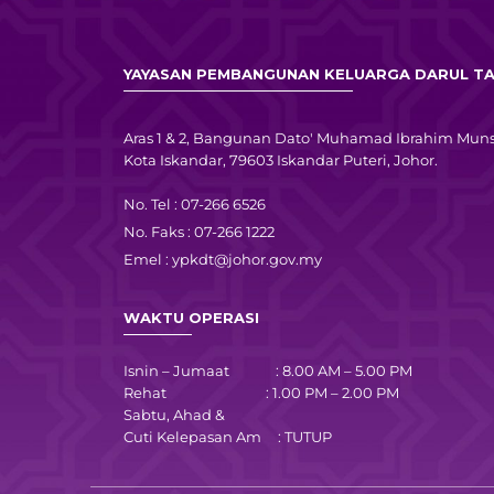
YAYASAN PEMBANGUNAN KELUARGA DARUL TA
Aras 1 & 2, Bangunan Dato' Muhamad Ibrahim Muns
Kota Iskandar, 79603 Iskandar Puteri, Johor.
No. Tel : 07-266 6526
No. Faks : 07-266 1222
Emel :
ypkdt@johor.gov.my
WAKTU OPERASI
Isnin – Jumaat : 8.00 AM – 5.00 PM
Rehat : 1.00 PM – 2.00 PM
Sabtu, Ahad &
Cuti Kelepasan Am : TUTUP