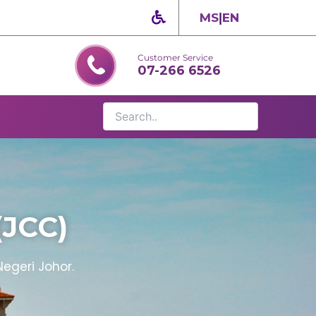
MS
|
EN
Customer Service
07-266 6526
(JCC)
Negeri Johor.