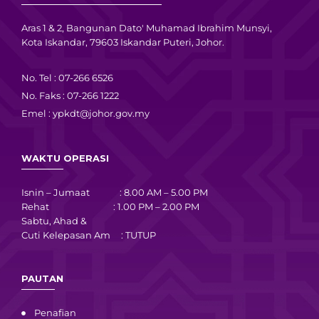
Aras 1 & 2, Bangunan Dato' Muhamad Ibrahim Munsyi,
Kota Iskandar, 79603 Iskandar Puteri, Johor.
No. Tel : 07-266 6526
No. Faks : 07-266 1222
Emel :
ypkdt@johor.gov.my
WAKTU OPERASI
Isnin – Jumaat : 8.00 AM – 5.00 PM
Rehat : 1.00 PM – 2.00 PM
Sabtu, Ahad &
Cuti Kelepasan Am : TUTUP
PAUTAN
Penafian