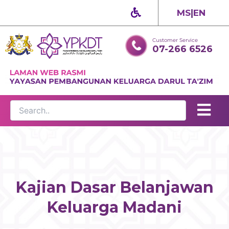
Skip
MS
|
EN
to
content
Customer Service
07-266 6526
Kajian Dasar Belanjawan
Keluarga Madani