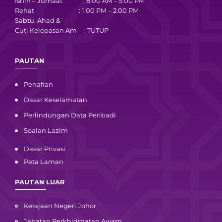
Isnin – Jumaat : 8.00 AM – 5.00 PM
Rehat : 1.00 PM – 2.00 PM
Sabtu, Ahad &
Cuti Kelepasan Am : TUTUP
PAUTAN
Penafian
Dasar Keselamatan
Perlindungan Data Peribadi
Soalan Lazim
Dasar Privasi
Peta Laman
PAUTAN LUAR
Kerajaan Negeri Johor
Jabatan Perkhidmatan Awam