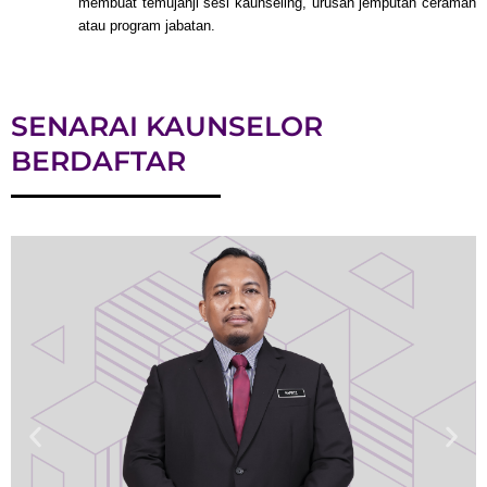
membuat temujanji sesi kaunseling,
urusan jemputan ceramah
atau program jabatan.
SENARAI KAUNSELOR
BERDAFTAR